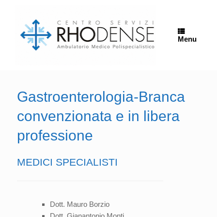
Vai
al
contenuto
Menu
Gastroenterologia-Branca
convenzionata e in libera
professione
MEDICI SPECIALISTI
Dott. Mauro Borzio
Dott. Gianantonio Monti